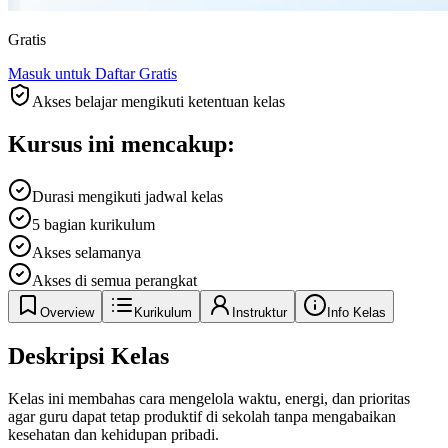
Gratis
Masuk untuk Daftar Gratis
Akses belajar mengikuti ketentuan kelas
Kursus ini mencakup:
Durasi mengikuti jadwal kelas
5 bagian kurikulum
Akses selamanya
Akses di semua perangkat
Overview
Kurikulum
Instruktur
Info Kelas
Deskripsi Kelas
Kelas ini membahas cara mengelola waktu, energi, dan prioritas
agar guru dapat tetap produktif di sekolah tanpa mengabaikan
kesehatan dan kehidupan pribadi.